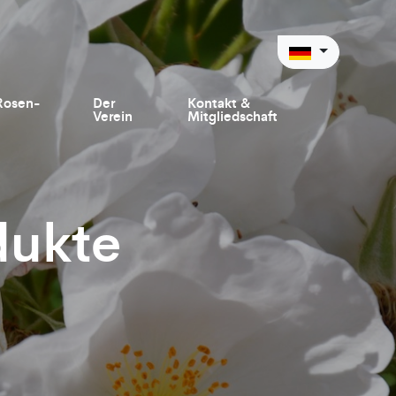
Rosen-
Der
Kontakt &
Verein
Mitgliedschaft
dukte