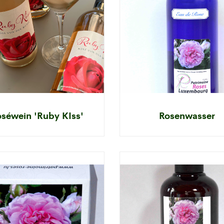
séwein 'Ruby KIss'
Rosenwasser