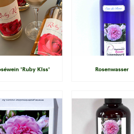
séwein 'Ruby KIss'
Rosenwasser