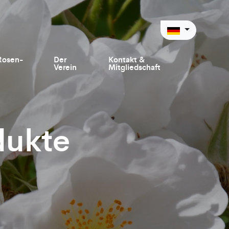
Rosen-
Der
Kontakt &
Verein
Mitgliedschaft
dukte