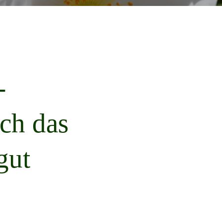
-
rch das
gut