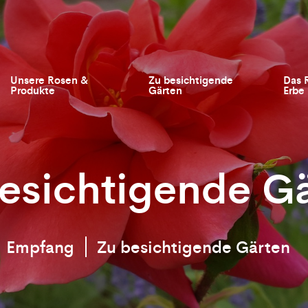
Unsere Rosen &
Zu besichtigende
Das 
Produkte
Gärten
Erbe
esichtigende G
Empfang
Zu besichtigende Gärten