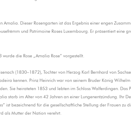
ten Amalia. Dieser Rosengarten ist das Ergebnis einer engen Zusam
usefrëmm und Patrimoine Roses Luxembourg. Er präsentiert eine groß
3 wurde die Rose „Amalia Rose” vorgestellt.
senach (1830–1872), Tochter von Herzog Karl Bernhard von Sachs
Madeira kennen. Prinz Heinrich war von seinem Bruder König Wilhelm
den. Sie heirateten 1853 und lebten im Schloss Walferdingen. Das P
Amalia starb im Alter von 42 Jahren an einer Lungenentzündung. Ihr 
s” ist bezeichnend für die gesellschaftliche Stellung der Frauen zu d
rd als Mutter der Nation verehrt.