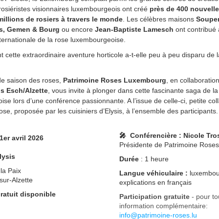
osiéristes visionnaires luxembourgeois ont créé
près de 400 nouvelle
illions de rosiers à travers le monde
. Les célèbres maisons
Souper
es, Gemen & Bourg
ou encore
Jean-Baptiste Lamesch
ont contribué 
ernationale de la rose luxembourgeoise.
cette extraordinaire aventure horticole a-t-elle peu à peu disparu de
de saison des roses,
Patrimoine Roses Luxembourg
, en collaborati
s Esch/Alzette
, vous invite à plonger dans cette fascinante saga de la
se lors d’une conférence passionnante. A l’issue de celle-ci, petite coll
ose, proposée par les cuisiniers d’Elysis, à l’ensemble des participants.
🎤 Conférencière : Nicole Tr
1er avril 2026
Présidente de Patrimoine Rose
lysis
Durée
: 1 heure
la Paix
Langue véhiculaire :
luxembou
sur-Alzette
explications en français
gratuit disponible
Participation gratuite
- pour to
information complémentaire:
info@patrimoine-roses.lu