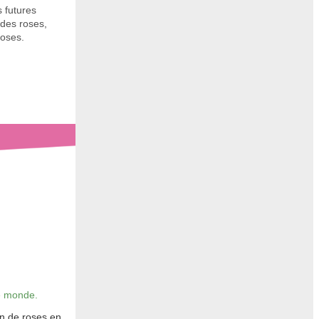
s futures
 des roses,
roses.
le monde.
on de roses en