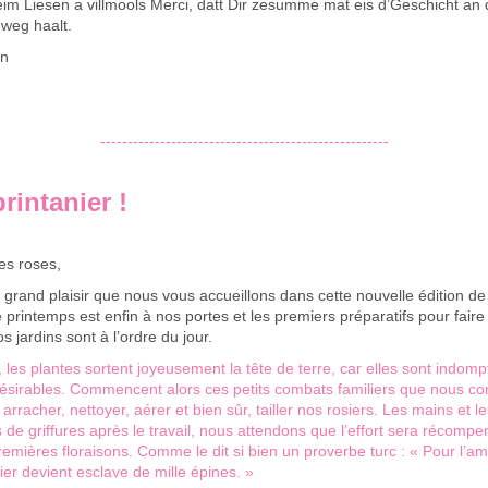
eim Liesen a villmools Merci, datt Dir zesumme mat eis d’Geschicht an 
weg haalt.
en
-----------------------------------------------------
rintanier !
es roses,
 grand plaisir que nous vous accueillons dans cette nouvelle édition de
 printemps est enfin à nos portes et les premiers préparatifs pour faire r
 jardins sont à l’ordre du jour.
 les plantes sortent joyeusement la tête de terre, car elles sont indo
ésirables. Commencent alors ces petits combats familiers que nous c
, arracher, nettoyer, aérer et bien sûr, tailler nos rosiers. Les mains et l
s de griffures après le travail, nous attendons que l’effort sera récompe
emières floraisons. Comme le dit si bien un proverbe turc : « Pour l’a
nier devient esclave de mille épines. »