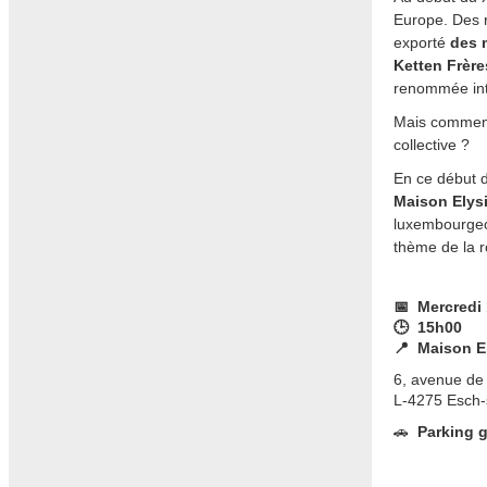
Europe. Des r
exporté
des m
Ketten Frèr
renommée int
Mais comment 
collective ?
En ce début 
Maison Elysi
luxembourgeoi
thème de la r
📅 Mercredi 
🕒 15h00
📍 Maison E
6, avenue de 
L-4275 Esch-
🚗
Parking 