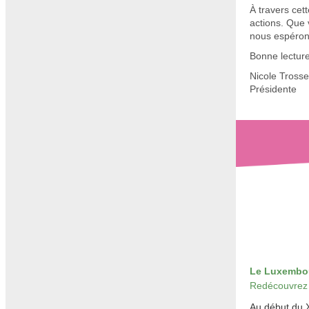
À travers cett
actions. Que 
nous espérons
Bonne lecture 
Nicole Tross
Présidente
Le Luxembour
Redécouvrez l
Au début du X