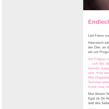
Endlech
Léif Frënn v
Häerzlech wël
der Dier, an 
elo um Prog
Am Fréijoer 
… och déi, dé
kennen: kapp
sinn, trotz d
Mat Ongedold 
Summer iwwer
d’une rose, le
Mat dësem New
Egal ob Dir A
datt dës Säit