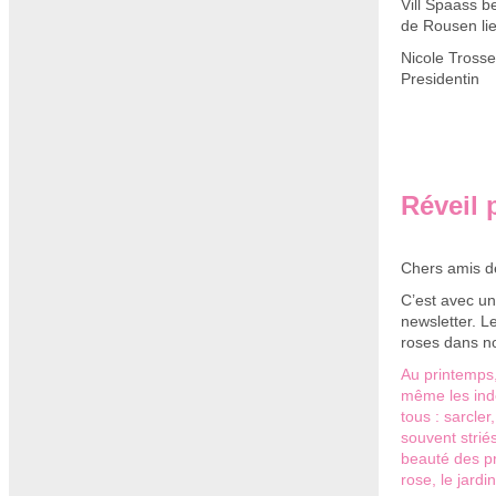
Vill Spaass b
de Rousen lie
Nicole Tross
Presidentin
Réveil p
Chers amis d
C’est avec un
newsletter. Le
roses dans nos
Au printemps,
même les ind
tous : sarcler
souvent strié
beauté des pr
rose, le jardi