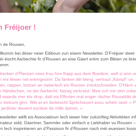
 Fréijoer !
un de Rousen,
lkomm bei dëser neier Editioun vun eisem Newsletter. D’Fréijoer steet
déi éischt Aarbechte fir d’Rousen an eise Gäert erëm zum Bléien ze bré
ramm.
strecken d’Planzen nees frou hire Kapp aus dem Buedem, well si sinn
i mir léiwer net erëmgesinn. Da fänken déi kleng, vertraut „Kämpf“ un, d
en, rappen, botzen an natierlech eis Rousen zréckschneiden. D’Hänn 
en Händschen, no der Aarbecht fatzeg zerkratzt. Mee och mir sinn on
waarde mer elo drop, datt eis Efforten mat enger räicher Rousebléi 
 belount ginn. Wéi et en tierkescht Spréchwuert esou schéin seet:
« P
 jardinier devient esclave de mille épines. »
sletter wëllt eis Associatioun Iech iwwer hier zukünfteg Aktivitéiten in
mateur sidd, Gäertner, Sammler oder einfach e Liebhaber vu Rousen – 
en Iech inspiréieren an d’Passioun fir d’Rousen nach méi wuessen loos