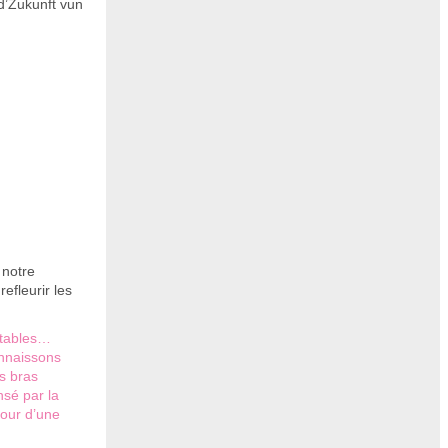
d’Zukunft vun
 notre
efleurir les
mptables…
onnaissons
es bras
nsé par la
mour d’une