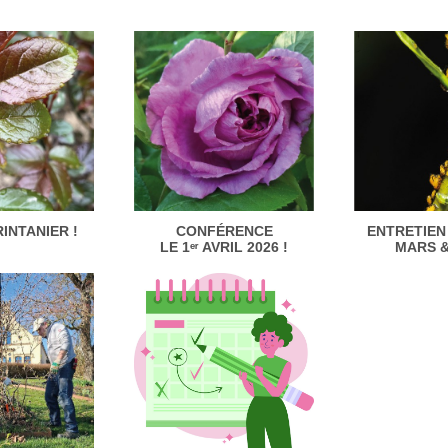
o
o
o
CONFÉRENCE
ENTRETIEN
RINTANIER !
LE 1ᵉʳ AVRIL 2026 !
MARS &