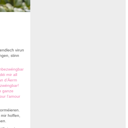
 endlech virun
ngen, stinn
 onbezwéngbar
éi mir all
an d’Äerm
bezwéngbar!
de ganze
our l’amour
forméieren.
mir hoffen,
sen.