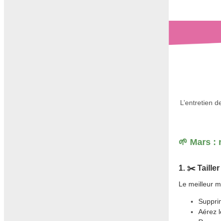
L’entretien d
🌱 Mars : 
1. ✂️ Taille
Le meilleur 
Suppri
Aérez l