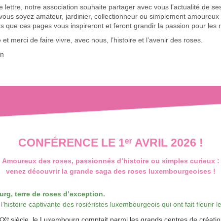
e lettre, notre association souhaite partager avec vous l’actualité de se
vous soyez amateur, jardinier, collectionneur ou simplement amoureux
 que ces pages vous inspireront et feront grandir la passion pour les 
et merci de faire vivre, avec nous, l’histoire et l’avenir des roses.
en
CONFÉRENCE LE 1ᵉʳ AVRIL 2026 !
Amoureux des roses, passionnés d’histoire ou simples curieux :
venez découvrir la grande saga des roses luxembourgeoises !
g, terre de roses d’exception.
’histoire captivante des rosiéristes luxembourgeois qui ont fait fleurir 
Xᵉ siècle, le Luxembourg comptait parmi les grands centres de créati