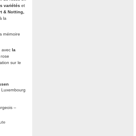
s variétés
et
t & Notting,
à la
 la mémoire
on avec
la
 rose
ation sur le
ossen
s Luxembourg
rgeois –
ute