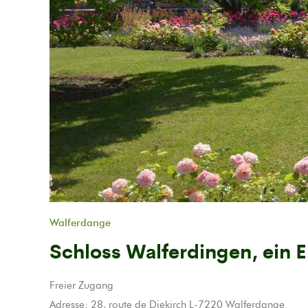
Previous
Walferdange
Schloss Walferdingen, ein 
Freier Zugang
Adresse: 28, route de Diekirch L-7220 Walferdange