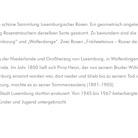
schöne Sammlung luxemburgischer Rosen. Ein geometrisch angelegtes 
zig Rosensträuchern derselben Sorte gesäumt. Zu bewundern sind die
mbourg” und „Walferdange”. Zwei Rosen „Fräiheetsrous – Rosier de l
 der Niederlande und Großherzog von Luxemburg, in Walferdingen ei
Ende. Im Jahr 1850 ließ sich Prinz Henri, der von seinem Bruder Wi
mburg ernannt worden war, dort nieder und blieb bis zu seinem Tod
burg, machte es zu seiner Sommerresidenz (1891-1905).
Stadt Luxemburg dorthin evakuiert. Von 1945 bis 1967 beherbergte
 Kinder und Jugend untergebracht.