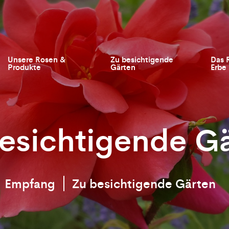
Unsere Rosen &
Zu besichtigende
Das 
Produkte
Gärten
Erbe
esichtigende G
Empfang
Zu besichtigende Gärten