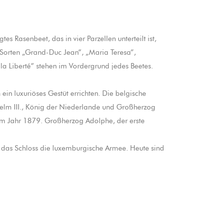
Rasenbeet, das in vier Parzellen unterteilt ist,
 Sorten „Grand-Duc Jean”, „Maria Teresa”,
a Liberté” stehen im Vordergrund jedes Beetes.
n luxuriöses Gestüt errichten. Die belgische
lhelm III., König der Niederlande und Großherzog
 im Jahr 1879. Großherzog Adolphe, der erste
 das Schloss die luxemburgische Armee. Heute sind