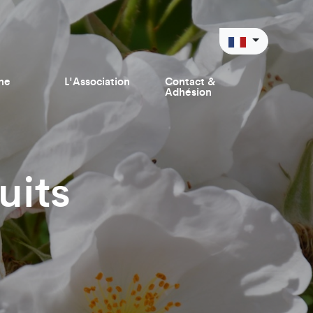
ne
L'Association
Contact &
Adhésion
uits