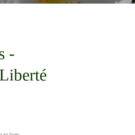
s -
 Liberté
s en hiver