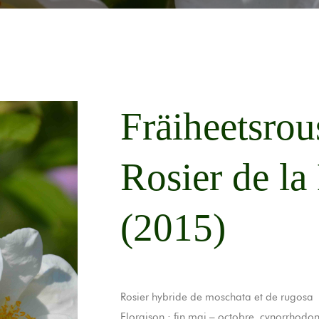
Fräiheetsrou
Rosier de la
(2015)
Rosier hybride de moschata et de rugosa
Floraison : fin mai – octobre, cynorrhodon