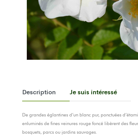
Description
Je suis intéressé
De grandes églantines d’un blanc pur, ponctuées d’étamin
enluminés de fines veinures rouge foncé libèrent des fleu
bosquets, parcs ou jardins sauvages.